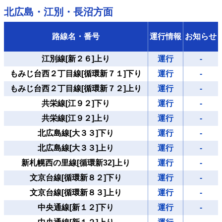
北広島・江別・長沼方面
路線名・番号
運行情報
お知らせ
江別線[新２６]上り
運行
-
もみじ台西２丁目線[循環新７１]下り
運行
-
もみじ台西２丁目線[循環新７２]上り
運行
-
共栄線[江９２]下り
運行
-
共栄線[江９２]上り
運行
-
北広島線[大３３]下り
運行
-
北広島線[大３３]上り
運行
-
新札幌西の里線[循環新32]上り
運行
-
文京台線[循環新８２]下り
運行
-
文京台線[循環新８３]上り
運行
-
中央通線[新１２]下り
運行
-